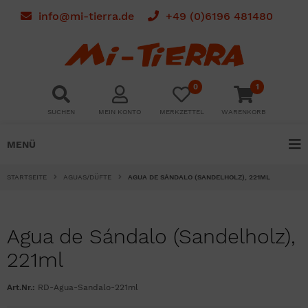
info@mi-tierra.de
+49 (0)6196 481480
0
1
SUCHEN
MEIN KONTO
MERKZETTEL
WARENKORB
MENÜ
STARTSEITE
AGUAS/DÜFTE
AGUA DE SÁNDALO (SANDELHOLZ), 221ML
Agua de Sándalo (Sandelholz),
221ml
Art.Nr.:
RD-Agua-Sandalo-221ml