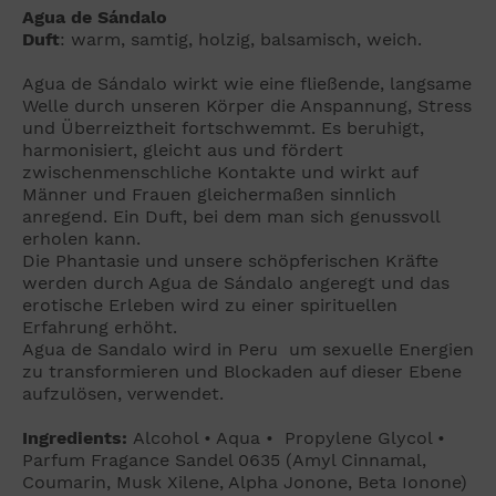
Agua de Sándalo
Duft
: warm, samtig, holzig, balsamisch, weich.
Agua de Sándalo wirkt wie eine fließende, langsame
Welle durch unseren Körper die Anspannung, Stress
und Überreiztheit fortschwemmt.
Es beruhigt,
harmonisiert, gleicht aus und fördert
zwischenmenschliche Kontakte und wirkt auf
Männer und Frauen gleichermaßen sinnlich
anregend. Ein Duft, bei dem man sich genussvoll
erholen kann.
Die Phantasie und unsere schöpferischen Kräfte
werden durch Agua de Sándalo angeregt und das
erotische Erleben wird zu einer spirituellen
Erfahrung erhöht.
Agua de Sandalo wird in
Peru um sexuelle Energien
zu transformieren und Blockaden auf dieser Ebene
aufzulösen, verwendet.
Ingredients
:
Alcohol • Aqua • Propylene Glycol •
Parfum Fragance Sandel 0635 (Amyl Cinnamal,
Coumarin, Musk Xilene, Alpha Jonone, Beta Ionone)