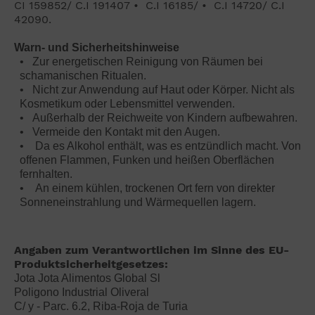
CI 159852/
C.I 191407 • C.I 16185/ • C.I 14720/ C.I
42090.
Warn- und Sicherheitshinweise
• Zur energetischen Reinigung von Räumen bei
schamanischen Ritualen.
• Nicht zur Anwendung auf Haut oder Körper. Nicht als
Kosmetikum oder Lebensmittel verwenden.
• Außerhalb der Reichweite von Kindern aufbewahren.
• Vermeide den Kontakt mit den Augen.
• Da es Alkohol enthält, was es entzündlich macht. Von
offenen Flammen, Funken und heißen Oberflächen
fernhalten.
• An einem kühlen, trockenen Ort fern von direkter
Sonneneinstrahlung und Wärmequellen lagern.
Angaben zum Verantwortlichen im Sinne des EU-
Produktsicherheitgesetzes:
Jota Jota Alimentos Global Sl
Poligono Industrial Oliveral
C/ y - Parc. 6.2, Riba-Roja de Turia