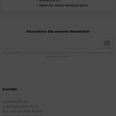
AGUAS/DÜFTE
MEHR AUF IHRER PRIVATEN SEITE
Abonnieren Sie unseren Newsletter
Der Newsletter ist kostenlos und kann jederzeit hier oder in Ihrem Kundenkonto wieder
abbestellt werden.
Kontakt
Hauptstraße 15
D-65760 Eschborn/Ts.
Tel.: +49 (0) 6196 481480