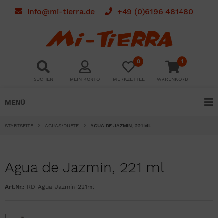
info@mi-tierra.de
+49 (0)6196 481480
0
1
SUCHEN
MEIN KONTO
MERKZETTEL
WARENKORB
MENÜ
STARTSEITE
AGUAS/DÜFTE
AGUA DE JAZMIN, 221 ML
Agua de Jazmin, 221 ml
Art.Nr.:
RD-Agua-Jazmin-221ml