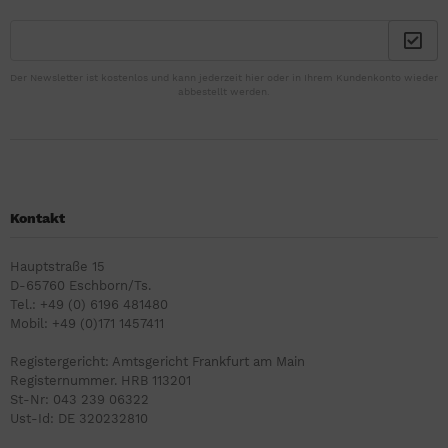
Der Newsletter ist kostenlos und kann jederzeit hier oder in Ihrem Kundenkonto wieder
abbestellt werden.
Kontakt
Hauptstraße 15
D-65760 Eschborn/Ts.
Tel.: +49 (0) 6196 481480
Mobil: +49 (0)171 1457411
Registergericht: Amtsgericht Frankfurt am Main
Registernummer. HRB 113201
St-Nr: 043 239 06322
Ust-Id: DE 320232810