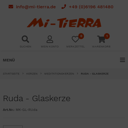
info@mi-tierra.de
+49 (0)6196 481480
0
1
SUCHEN
MEIN KONTO
MERKZETTEL
WARENKORB
MENÜ
STARTSEITE
KERZEN
MEDITATIONSKERZEN
RUDA - GLASKERZE
Ruda - Glaskerze
Art.Nr.:
MK-GL-RUda