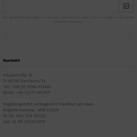
Der Newsletter ist kostenlos und kann jederzeit hier oder in Ihrem Kundenkonto wieder
abbestellt werden.
Kontakt
Hauptstraße 15
D-65760 Eschborn/Ts.
Tel.: +49 (0) 6196 481480
Mobil: +49 (0)171 1457411
Registergericht: Amtsgericht Frankfurt am Main
Registernummer. HRB 113201
St-Nr: 043 239 06322
Ust-Id: DE 320232810