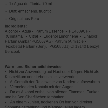
1x Agua de Florida 70 ml
Duft: erfrischend, fruchtig.
Original aus Peru
Ingredients:
Alcohol • Aqua • Parfum Essence • PE4609CF •
(Cinnamal • Citral • Eugenol Limonnene • Linalool)
Parfum (Ambar PG5067AG) Pafrum (Almizcle •
Fixobeta) Parfum (Benjui PG5083BJ) CI 19140 Benzyl
Benzoat.
Warn- und Sicherheitshinweise
• Nicht zur Anwendung auf Haut oder Körper. Nicht als
Kosmetikum oder Lebensmittel verwenden.
• Außerhalb der Reichweite von Kindern aufbewahren.
• Vermeide den Kontakt mit den Augen.
• Da es Alkohol enthält von offenen Flammen, Funken
und heißen Oberflächen fernhalten.
• An einem kühlen, trockenen Ort fern von direkter
Sonneneinstrahlung und Wärmequellen lagern.