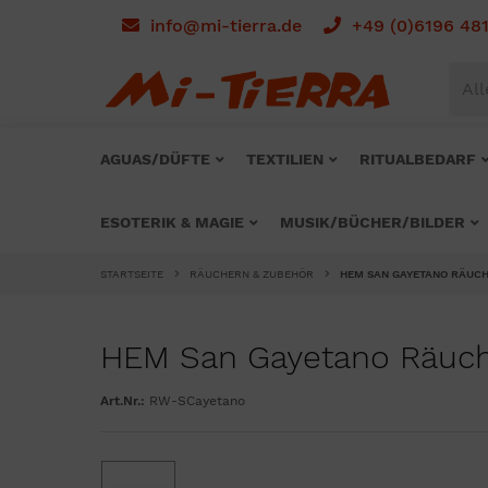
info@mi-tierra.de
+49 (0)6196 48
All
AGUAS/DÜFTE
TEXTILIEN
RITUALBEDARF
ESOTERIK & MAGIE
MUSIK/BÜCHER/BILDER
STARTSEITE
RÄUCHERN & ZUBEHÖR
HEM SAN GAYETANO RÄUC
HEM San Gayetano Räuc
Art.Nr.:
RW-SCayetano