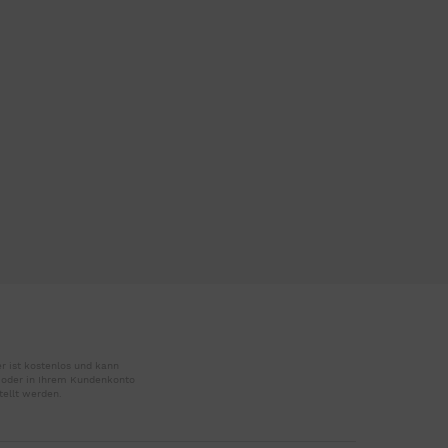
r ist kostenlos und kann
r oder in Ihrem Kundenkonto
tellt werden.