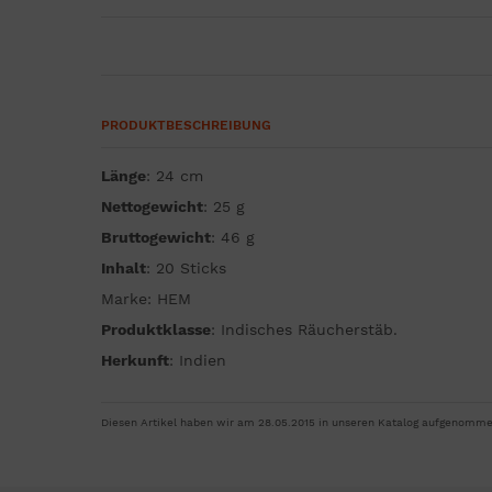
PRODUKTBESCHREIBUNG
Länge
: 24 cm
Nettogewicht
: 25 g
Bruttogewicht
: 46 g
Inhalt
: 20 Sticks
Marke: HEM
P
roduktklasse
: Indisches Räucherstäb.
H
erkunft
: Indien
Diesen Artikel haben wir am 28.05.2015 in unseren Katalog aufgenomme