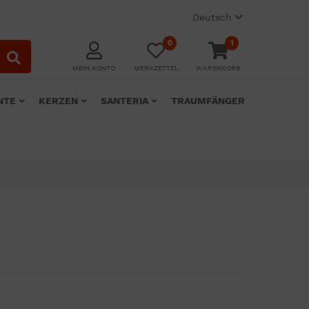
Deutsch
0
1
MEIN KONTO
MERKZETTEL
WARENKORB
NTE
KERZEN
SANTERIA
TRAUMFÄNGER