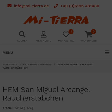
info@mi-tierra.de
+49 (0)6196 481480
1
0
SUCHEN
MEIN KONTO
MERKZETTEL
WARENKORB
MENÜ
STARTSEITE
RÄUCHERN & ZUBEHÖR
HEM SAN MIGUEL ARCANGEL
RÄUCHERSTÄBCHEN
HEM San Miguel Arcangel
Räucherstäbchen
Art.Nr.:
RW-Mig-Arcg