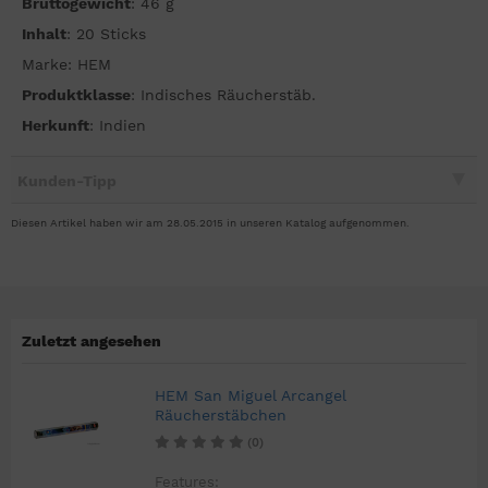
Bruttogewicht
: 46 g
Inhalt
: 20 Sticks
Marke: HEM
P
roduktklasse
: Indisches Räucherstäb.
H
erkunft
: Indien
Kunden-Tipp
Diesen Artikel haben wir am 28.05.2015 in unseren Katalog aufgenommen.
Zuletzt angesehen
HEM San Miguel Arcangel
Räucherstäbchen
(0)
Features: