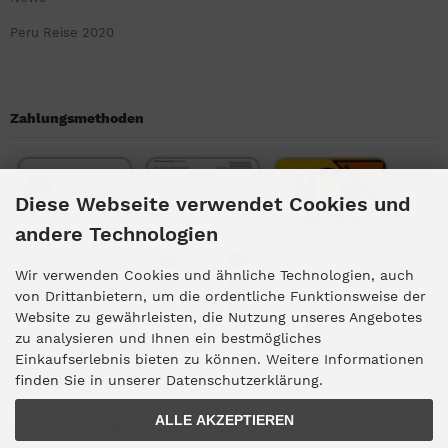
Peru Reise 2020
Zahlungsmethoden
Diese Webseite verwendet Cookies und
andere Technologien
Wir verwenden Cookies und ähnliche Technologien, auch
von Drittanbietern, um die ordentliche Funktionsweise der
Website zu gewährleisten, die Nutzung unseres Angebotes
zu analysieren und Ihnen ein bestmögliches
Einkaufserlebnis bieten zu können. Weitere Informationen
Kundengruppe
finden Sie in unserer Datenschutzerklärung.
ALLE AKZEPTIEREN
Kundengruppe:
Gast