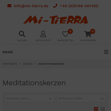
info@mi-tierra.de
+49 (0)6196 481480
0
0
SUCHEN
MEIN KONTO
MERKZETTEL
WARENKORB
MENÜ
STARTSEITE
KERZEN
MEDITATIONSKERZEN
Meditationskerzen
Sortieren nach ...
Artikel pro Seite