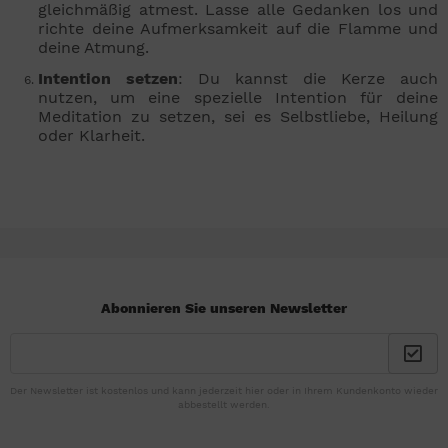
gleichmäßig atmest. Lasse alle Gedanken los und
richte deine Aufmerksamkeit auf die Flamme und
deine Atmung.
Intention setzen
: Du kannst die Kerze auch
nutzen, um eine spezielle Intention für deine
Meditation zu setzen, sei es Selbstliebe, Heilung
oder Klarheit.
Abonnieren Sie unseren Newsletter
Der Newsletter ist kostenlos und kann jederzeit hier oder in Ihrem Kundenkonto wieder
abbestellt werden.