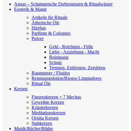
Aguas – Schamanische Duftessenzen & Ritualwässer
Esoterik & Magie
Artikeln für Rituale
Ätherische Öle
Hierbas
Parfüme & Colognes
Pulver
Geld - Reichtum - Fülle
Liebe - Anziehung - Macht
Reinigung
Schutz
Trennen- Entfernen- Zerstören
Raumspray / Fluidos
Reinigungslotion/Riegos Limpiadores
Ritual Öle
Kerzen
Figurenkerzen + 7 Mechas
Geweihte Kerzen
Kräuterkerzen
Meditationskerzen
Orisha Kerzen
Stabkerzen
Musik/Bücher/Bilder