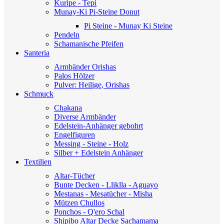
Kuripe - Tepi
Munay-Ki Pi-Steine Donut
Pi Steine - Munay Ki Steine
Pendeln
Schamanische Pfeifen
Santeria
Armbänder Orishas
Palos
Hölzer
Pulver: Heilige, Orishas
Schmuck
Chakana
Diverse Armbänder
Edelstein-Anhänger gebohrt
Engelfiguren
Messing - Steine - Holz
Silber + Edelstein Anhänger
Textilien
Altar-Tücher
Bunte Decken - Lliklla - Aguayo
Mestanas - Mesatücher - Misha
Mützen Chullos
Ponchos - Q'ero Schal
Shipibo Altar Decke Sachamama