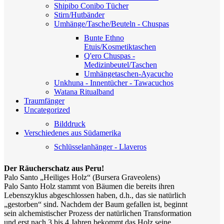
Shipibo Conibo Tücher
Stirn/Hutbänder
Umhänge/Tasche/Beuteln - Chuspas
Bunte Ethno
Etuis/Kosmetiktaschen
Q'ero Chuspas -
Medizinbeutel/Taschen
Umhängetaschen-Ayacucho
Unkhuna - Innentücher - Tawacuchos
Watana
Ritualband
Traumfänger
Uncategorized
Bilddruck
Verschiedenes aus Südamerika
Schlüsselanhänger - Llaveros
Der Räucherschatz aus Peru!
Palo Santo „Heiliges Holz“ (Bursera Graveolens)
Palo Santo Holz stammt von Bäumen die bereits ihren
Lebenszyklus abgeschlossen haben, d.h., das sie natürlich
„gestorben“ sind. Nachdem der Baum gefallen ist, beginnt
sein alchemistischer Prozess der natürlichen Transformation
und erst nach 3 bis 4 Jahren bekommt das Holz seine