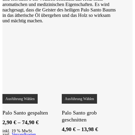
aromatischen und medizinischen Eigenschaften. Es wird
nachgesagt, dass die Geister des heiligen Palo Santo Baums
in das ätherische Öl übergehen und das Holz so wirksam
und mächtig machen.
Dieses
Dieses
Produkt
Produkt
Ausführung Wählen
Ausführung Wählen
weist
weist
mehrere
mehrere
Palo Santo gespalten
Palo Santo grob
Varianten
Varianten
geschnitten
auf.
auf.
2,90
€
–
74,90
€
Die
Die
4,90
€
–
13,98
€
Optionen
Optionen
inkl. 19 % MwSt.
zzgl.
Versandkosten