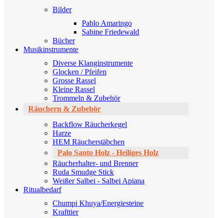
Bilder
Pablo Amaringo
Sabine Friedewald
Bücher
Musikinstrumente
Diverse Klanginstrumente
Glocken / Pfeifen
Grosse Rassel
Kleine Rassel
Trommeln & Zubehör
Räuchern & Zubehör
Backflow Räucherkegel
Harze
HEM Räucherstäbchen
Palo Santo Holz - Heiliges Holz
Räucherhalter- und Brenner
Ruda Smudge Stick
Weißer Salbei - Salbei Apiana
Ritualbedarf
Chumpi Khuya/Energiesteine
Krafttier