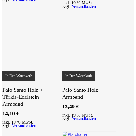
können
können
inkl. 19 % MwSt.
zzgl.
Versandkosten
auf
auf
der
der
Produktseite
Produktseite
gewählt
gewählt
werden
werden
In Den Warenkorb
In Den Warenkorb
Palo Santo Holz +
Palo Santo Holz
Türkis-Edelstein
Armband
Armband
13,49
€
14,10
€
inkl. 19 % MwSt.
zzgl.
Versandkosten
inkl. 19 % MwSt.
zzgl.
Versandkosten