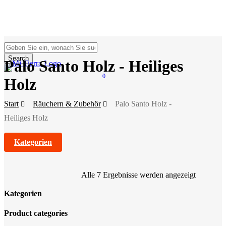
Skip
to
main
content
Search
Palo Santo Holz - Heiliges
Close
Search
0
search
account
Menu
Holz
Start
Räuchern & Zubehör
Palo Santo Holz -
Heiliges Holz
Kategorien
Alle 7 Ergebnisse werden angezeigt
Kategorien
Close
Product categories
Filters