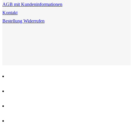
AGB mit Kundeninformationen
Kontakt
Bestellung Widerrufen
Close
AGUAS & DÜFTE
Menu
KERZEN
RÄUCHERN & ZUBEHÖR
ESOTERIK & MAGIE