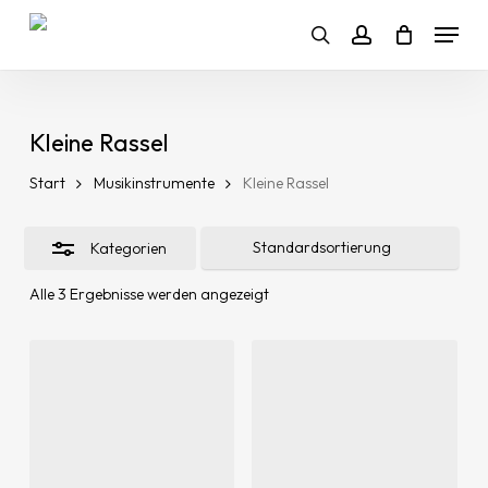
Skip
Menu
to
search
account
Clos
main
Filte
content
Kleine Rassel
Start
Musikinstrumente
Kleine Rassel
Kategorien
Alle 3 Ergebnisse werden angezeigt