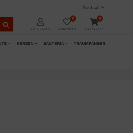
Deutsch
0
0
MEIN KONTO
MERKZETTEL
WARENKORB
NTE
KERZEN
SANTERIA
TRAUMFÄNGER