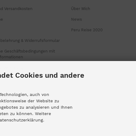
nd Versandkosten
Über Mich
ne
News
Peru Reise 2020
sbelehrung & Widerrufsformular
ne Geschäftsbedingungen mit
formationen
utzerklärung
det Cookies und andere
um
Technologien, auch von
nktionsweise der Website zu
ngebotes zu analysieren und Ihnen
nstellungen
ieten zu können. Weitere
Datenschutzerklärung.