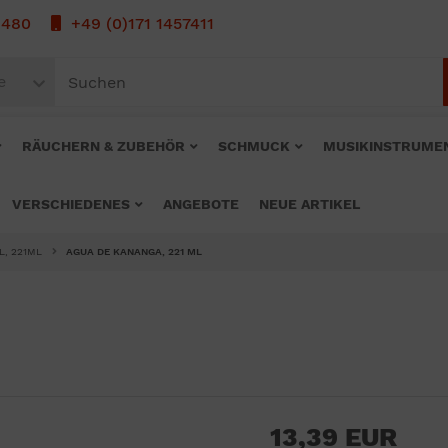
1480
+49 (0)171 1457411
e
RÄUCHERN & ZUBEHÖR
SCHMUCK
MUSIKINSTRUME
VERSCHIEDENES
ANGEBOTE
NEUE ARTIKEL
L, 221ML
AGUA DE KANANGA, 221 ML
13,39 EUR