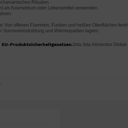
schamanischen Ritualen.
ht als Kosmetikum oder Lebensmittel verwenden.
ahren.
ht. Von offenen Flammen, Funken und heißen Oberflächen fernh
ter Sonneneinstrahlung und Wärmequellen lagern.
 EU-Produktsicherheitgesetzes:
Jota Jota Alimentos Global 
.