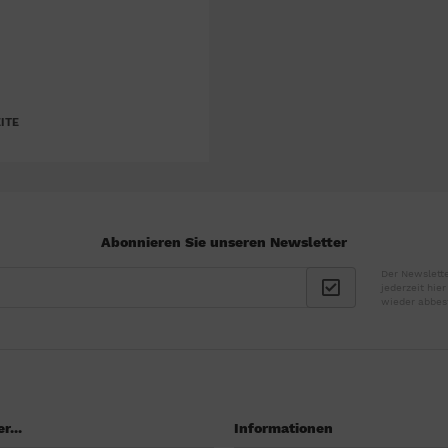
ITE
Abonnieren Sie unseren Newsletter
Der Newslette
jederzeit hie
wieder abbes
r...
Informationen