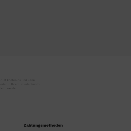
r ist kostenlos und kann
r oder in Ihrem Kundenkonto
tellt werden.
Zahlungsmethoden