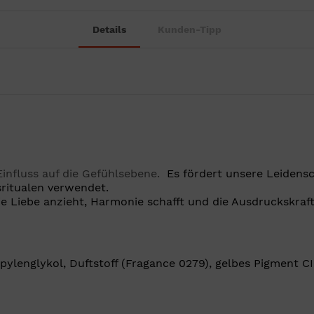
Details
Kunden-Tipp
Einfluss auf die Gefühlsebene.
Es fördert unsere Leidensc
sritualen verwendet.
ie Liebe anzieht, Harmonie schafft und die Ausdruckskraft
opylenglykol, Duftstoff (Fragance 0279), gelbes Pigment C